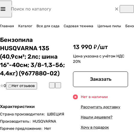
Главная
Каталог
Все для сада
Садовая техника
Цепные пилы
Бенз
Бензопила
13 990 ₽/
шт
HUSQVARNA 135
(40,9см³; 2лс; шина
Цена указана с учётом НДС
20%
16"-40см; 3/8-1,3-56;
4,4кг) (9677880-02)
Заказать
0
Нет отзывов
Нет в наличии
Характеристики
Рассчитать доставку
Страна производителя
:
ШВЕЦИЯ
Нашли дешевле?
Производитель
:
HUSQVARNA
Хочу в подарок
Горячее предложение
:
Нет