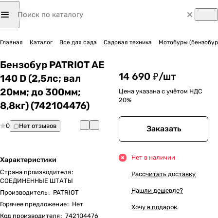
Главная
Каталог
Все для сада
Садовая техника
Мотобуры (бензобур
Бензобур PATRIOT AE
14 690 ₽/
шт
140 D (2,5лс; вал
20мм; до 300мм;
Цена указана с учётом НДС
20%
8,8кг) (742104476)
0
Нет отзывов
Заказать
Нет в наличии
Характеристики
Страна производителя
:
Рассчитать доставку
СОЕДИНЕННЫЕ ШТАТЫ
Нашли дешевле?
Производитель
:
PATRIOT
Горячее предложение
:
Нет
Хочу в подарок
Код производителя
:
742104476