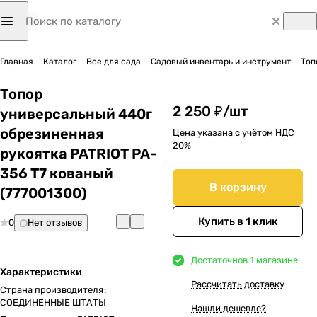
Главная
Каталог
Все для сада
Садовый инвентарь и инструмент
Топ
Топор
2 250 ₽/
шт
универсальный 440г
обрезиненная
Цена указана с учётом НДС
20%
рукоятка PATRIOT PA-
356 T7 кованый
В корзину
(777001300)
Купить в 1 клик
0
Нет отзывов
Достаточно
в 1 магазине
Характеристики
Рассчитать доставку
Страна производителя
:
СОЕДИНЕННЫЕ ШТАТЫ
Нашли дешевле?