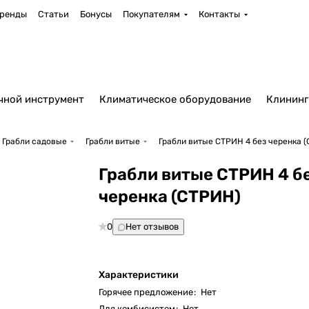
ренды
Статьи
Бонусы
Покупателям
Контакты
чной инструмент
Климатическое оборудование
Клининг
Грабли садовые
Грабли витые
Грабли витые СТРИН 4 без черенка 
Грабли витые СТРИН 4 б
черенка (СТРИН)
0
Нет отзывов
Характеристики
Горячее предложение
:
Нет
Для комбисистем
:
Нет