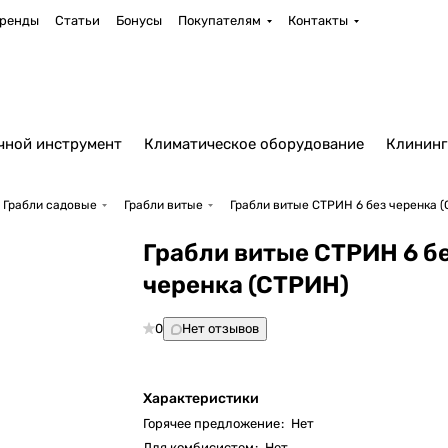
ренды
Статьи
Бонусы
Покупателям
Контакты
чной инструмент
Климатическое оборудование
Клининг
Грабли садовые
Грабли витые
Грабли витые СТРИН 6 без черенка 
Грабли витые СТРИН 6 б
черенка (СТРИН)
0
Нет отзывов
Характеристики
Горячее предложение
:
Нет
Для комбисистем
:
Нет