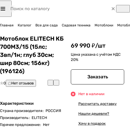
Главная
Каталог
Все для сада
Садовая техника
Мотоблоки
Мотобло
Мотоблок ELITECH КБ
69 990 ₽/
шт
700М3/15 (15лс;
3вп/1н; глуб 30см;
Цена указана с учётом НДС
20%
шир 80см; 156кг)
(196126)
Заказать
0
Нет отзывов
Нет в наличии
Характеристики
Рассчитать доставку
Страна производителя
:
РОССИЯ
Нашли дешевле?
Производитель
:
ELITECH
Хочу в подарок
Горячее предложение
:
Нет