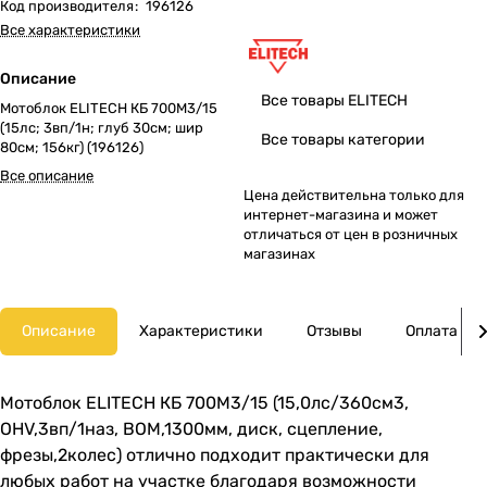
Код производителя
:
196126
Все характеристики
Описание
Все товары ELITECH
Мотоблок ELITECH КБ 700М3/15
(15лс; 3вп/1н; глуб 30см; шир
Все товары категории
80см; 156кг) (196126)
Все описание
Цена действительна только для
интернет-магазина и может
отличаться от цен в розничных
магазинах
Описание
Характеристики
Отзывы
Оплата
Мотоблок ELITECH КБ 700М3/15 (15,0лс/360см3,
OHV,3вп/1наз, BOM,1300мм, диск, сцепление,
фрезы,2колес) отлично подходит практически для
любых работ на участке благодаря возможности