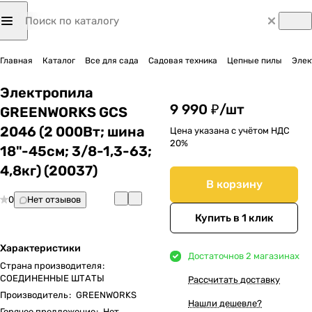
Главная
Каталог
Все для сада
Садовая техника
Цепные пилы
Элек
Электропила
9 990 ₽/
шт
GREENWORKS GCS
2046 (2 000Вт; шина
Цена указана с учётом НДС
20%
18"-45см; 3/8-1,3-63;
4,8кг) (20037)
В корзину
0
Нет отзывов
Купить в 1 клик
Характеристики
Достаточно
в 2 магазинах
Страна производителя
:
СОЕДИНЕННЫЕ ШТАТЫ
Рассчитать доставку
Производитель
:
GREENWORKS
Нашли дешевле?
Горячее предложение
:
Нет