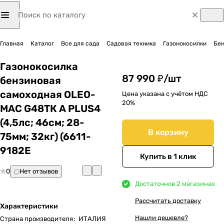
Главная
Каталог
Все для сада
Садовая техника
Газонокосилки
Бен
Газонокосилка
87 990 ₽/
шт
бензиновая
самоходная OLEO-
Цена указана с учётом НДС
20%
MAC G48TК A PLUS4
(4,5лс; 46cм; 28-
В корзину
75мм; 32кг) (6611-
9182E
Купить в 1 клик
0
Нет отзывов
Достаточно
в 2 магазинах
Рассчитать доставку
Характеристики
Нашли дешевле?
Страна производителя
:
ИТАЛИЯ