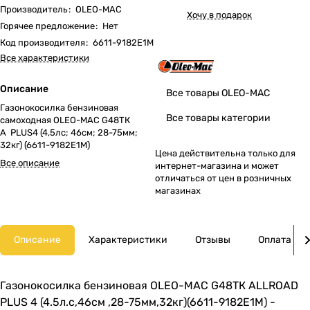
Производитель
:
OLEO-MAC
Хочу в подарок
Горячее предложение
:
Нет
Код производителя
:
6611-9182E1M
Все характеристики
Описание
Все товары OLEO-MAC
Газонокосилка бензиновая
Все товары категории
самоходная OLEO-MAC G48TК
A PLUS4 (4,5лс; 46cм; 28-75мм;
32кг) (6611-9182E1M)
Цена действительна только для
Все описание
интернет-магазина и может
отличаться от цен в розничных
магазинах
Описание
Характеристики
Отзывы
Оплата
Газонокосилка бензиновая OLEO-MAC G48TК ALLROAD
PLUS 4 (4.5л.с,46см ,28-75мм,32кг)(6611-9182E1M) -