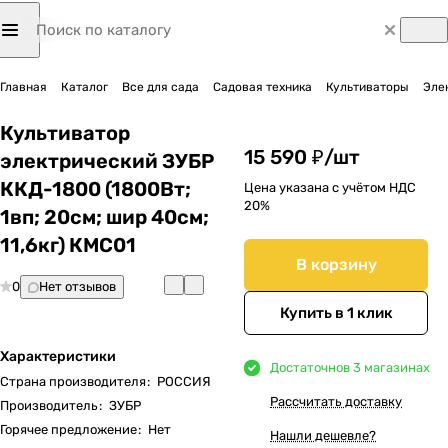
Главная
Каталог
Все для сада
Садовая техника
Культиваторы
Эле
Культиватор
15 590 ₽/
шт
электрический ЗУБР
ККД-1800 (1800Вт;
Цена указана с учётом НДС
20%
1вп; 20см; шир 40см;
11,6кг) КМС01
В корзину
0
Нет отзывов
Купить в 1 клик
Характеристики
Достаточно
в 3 магазинах
Страна производителя
:
РОССИЯ
Рассчитать доставку
Производитель
:
ЗУБР
Горячее предложение
:
Нет
Нашли дешевле?