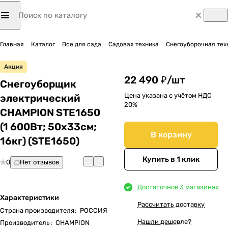
Главная
Каталог
Все для сада
Садовая техника
Снегоуборочная тех
Акция
22 490 ₽/
шт
Снегоуборщик
Цена указана с учётом НДС
электрический
20%
CHAMPION STE1650
(1 600Вт; 50х33см;
В корзину
16кг) (STE1650)
Купить в 1 клик
0
Нет отзывов
Достаточно
в 3 магазинах
Характеристики
Рассчитать доставку
Страна производителя
:
РОССИЯ
Нашли дешевле?
Производитель
:
CHAMPION