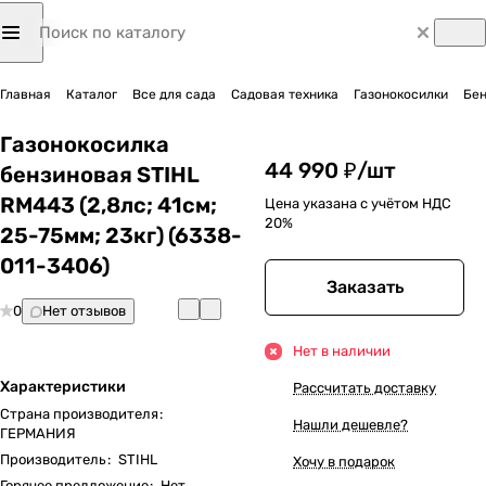
Главная
Каталог
Все для сада
Садовая техника
Газонокосилки
Бен
Газонокосилка
44 990 ₽/
шт
бензиновая STIHL
RM443 (2,8лс; 41cм;
Цена указана с учётом НДС
20%
25-75мм; 23кг) (6338-
011-3406)
Заказать
0
Нет отзывов
Нет в наличии
Характеристики
Рассчитать доставку
Страна производителя
:
Нашли дешевле?
ГЕРМАНИЯ
Производитель
:
STIHL
Хочу в подарок
Горячее предложение
:
Нет