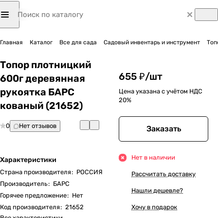
Главная
Каталог
Все для сада
Садовый инвентарь и инструмент
Топ
Топор плотницкий
655 ₽/
шт
600г деревянная
рукоятка БАРС
Цена указана с учётом НДС
20%
кованый (21652)
0
Нет отзывов
Заказать
Нет в наличии
Характеристики
Страна производителя
:
РОССИЯ
Рассчитать доставку
Производитель
:
БАРС
Нашли дешевле?
Горячее предложение
:
Нет
Код производителя
:
21652
Хочу в подарок
Все характеристики