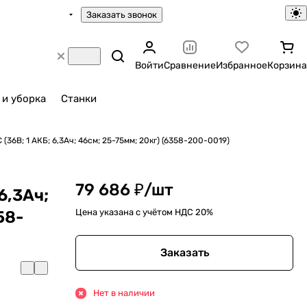
Заказать звонок
Войти
Сравнение
Избранное
Корзина
 и уборка
Станки
(36В; 1 АКБ; 6,3Ач; 46cм; 25-75мм; 20кг) (6358-200-0019)
79 686 ₽/
шт
6,3Ач;
Цена указана с учётом НДС 20%
58-
Заказать
Нет в наличии