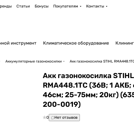
ренды
Статьи
Бонусы
Покупателям
Контакты
чной инструмент
Климатическое оборудование
Клининг
Аккумуляторные газонокосилки
Акк газонокосилка STIHL RMA448.1TC 
Акк газонокосилка STIHL
RMA448.1TC (36В; 1 АКБ; 
46cм; 25-75мм; 20кг) (63
200-0019)
0
Нет отзывов