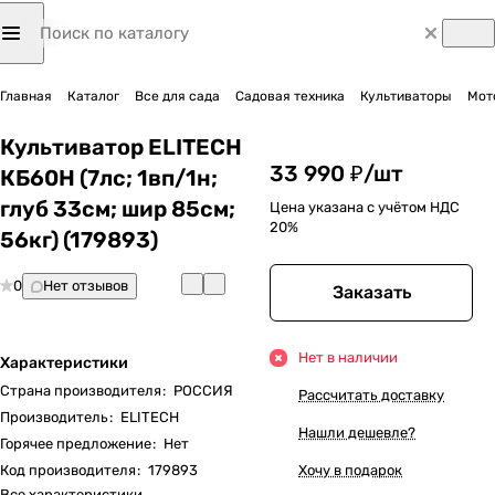
Главная
Каталог
Все для сада
Садовая техника
Культиваторы
Мот
Культиватор ELITECH
33 990 ₽/
шт
КБ60Н (7лс; 1вп/1н;
глуб 33см; шир 85см;
Цена указана с учётом НДС
20%
56кг) (179893)
0
Нет отзывов
Заказать
Нет в наличии
Характеристики
Страна производителя
:
РОССИЯ
Рассчитать доставку
Производитель
:
ELITECH
Нашли дешевле?
Горячее предложение
:
Нет
Код производителя
:
179893
Хочу в подарок
Все характеристики