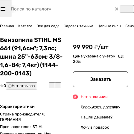
Главная
Каталог
Все для сада
Садовая техника
Цепные пилы
Бенз
Бензопила STIHL MS
99 990 ₽/
шт
661 (91,6см³; 7,3лс;
шина 25"-63см; 3/8-
Цена указана с учётом НДС
20%
1,6-84; 7,4кг) (1144-
200-0143)
Заказать
0
Нет отзывов
Нет в наличии
Характеристики
Рассчитать доставку
Страна производителя
:
Нашли дешевле?
ГЕРМАНИЯ
Производитель
:
STIHL
Хочу в подарок
Горячее предложение
:
Нет