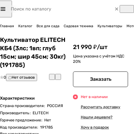
Главная
Каталог
Все для сада
Садовая техника
Культиваторы
Мот
Культиватор ELITECH
21 990 ₽/
шт
КБ4 (3лс; 1вп; глуб
15см; шир 45см; 30кг)
Цена указана с учётом НДС
20%
(191785)
0
Нет отзывов
Заказать
Нет в наличии
Характеристики
Страна производителя
:
РОССИЯ
Рассчитать доставку
Производитель
:
ELITECH
Нашли дешевле?
Горячее предложение
:
Нет
Код производителя
:
191785
Хочу в подарок
Все характеристики