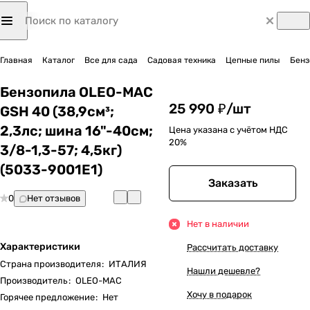
Главная
Каталог
Все для сада
Садовая техника
Цепные пилы
Бенз
Бензопила OLEO-MAC
25 990 ₽/
шт
GSH 40 (38,9см³;
2,3лс; шина 16"-40см;
Цена указана с учётом НДС
20%
3/8-1,3-57; 4,5кг)
(5033-9001E1)
Заказать
0
Нет отзывов
Нет в наличии
Характеристики
Рассчитать доставку
Страна производителя
:
ИТАЛИЯ
Нашли дешевле?
Производитель
:
OLEO-MAC
Хочу в подарок
Горячее предложение
:
Нет