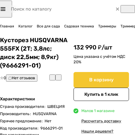
Главная
Каталог
Все для сада
Садовая техника
Триммеры
Триммер
Кусторез HUSQVARNA
132 990 ₽/
шт
555FX (2Т; 3,8лс;
диск 22,5мм; 8,9кг)
Цена указана с учётом НДС
20%
(9666291-01)
0
Нет отзывов
В корзину
Купить в 1 клик
Характеристики
Страна производителя
:
ШВЕЦИЯ
Мало
в 1 магазине
Производитель
:
HUSQVARNA
Горячее предложение
:
Нет
Рассчитать доставку
Код производителя
:
9666291-01
Нашли дешевле?
Все характеристики