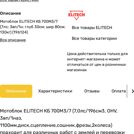
Описание
Мотоблок ELITECH КБ 700М3/7
(7лс; 3вп/1н; глуб 30см; шир 80см;
Все товары ELITECH
130кг) (196124)
Все товары категории
Все описание
Цена действительна только для
интернет-магазина и может
отличаться от цен в розничных
магазинах
Описание
Характеристики
Отзывы
Оплата
Мотоблок ELITECH КБ 700М3/7 (7,0лс/196см3, OHV,
3вп/1наз,
1100мм,диск,сцепление,сошник,фрезы,2колеса)
подходит для различных работ с землей и перевозки