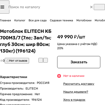
Главная
Каталог
Все для сада
Садовая техника
Мотоблоки
Мотобло
Мотоблок ELITECH КБ
49 990 ₽/
шт
700М3/7 (7лс; 3вп/1н;
глуб 30см; шир 80см;
Цена указана с учётом НДС
20%
130кг) (196124)
0
Нет отзывов
Заказать
Нет в наличии
Характеристики
Страна производителя
:
РОССИЯ
Рассчитать доставку
Производитель
:
ELITECH
Нашли дешевле?
Горячее предложение
:
Нет
Код производителя
:
196124
Хочу в подарок
Все характеристики