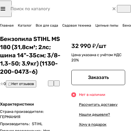
Главная
Каталог
Все для сада
Садовая техника
Цепные пилы
Бенз
Бензопила STIHL MS
32 990 ₽/
шт
180 (31,8см³; 2лс;
шина 14"-35см; 3/8-
Цена указана с учётом НДС
20%
1,3-50; 3,9кг) (1130-
200-0473-6)
Заказать
0
Нет отзывов
Нет в наличии
Характеристики
Рассчитать доставку
Страна производителя
:
Нашли дешевле?
ГЕРМАНИЯ
Производитель
:
STIHL
Хочу в подарок
Горячее предложение
:
Нет