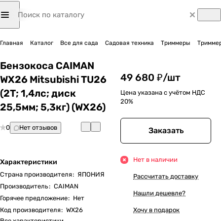
Главная
Каталог
Все для сада
Садовая техника
Триммеры
Триммер
Бензокоса CAIMAN
49 680 ₽/
шт
WX26 Mitsubishi TU26
(2Т; 1,4лс; диск
Цена указана с учётом НДС
20%
25,5мм; 5,3кг) (WX26)
0
Нет отзывов
Заказать
Нет в наличии
Характеристики
Страна производителя
:
ЯПОНИЯ
Рассчитать доставку
Производитель
:
CAIMAN
Нашли дешевле?
Горячее предложение
:
Нет
Код производителя
:
WX26
Хочу в подарок
Все характеристики