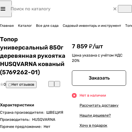
Главная
Каталог
Все для сада
Садовый инвентарь и инструмент
Топ
Топор
7 859 ₽/
шт
универсальный 850г
деревянная рукоятка
Цена указана с учётом НДС
20%
HUSQVARNA кованый
(5769262-01)
Заказать
0
Нет отзывов
Нет в наличии
Характеристики
Рассчитать доставку
Страна производителя
:
ШВЕЦИЯ
Нашли дешевле?
Производитель
:
HUSQVARNA
Хочу в подарок
Горячее предложение
:
Нет