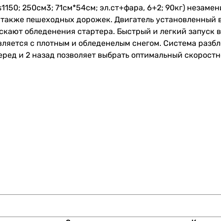
50; 250см3; 71см*54см; эл.ст+фара, 6+2; 90кг) незамен
 а также пешеходных дорожек. Двигатель установленный
ускают обледенения стартера. Быстрый и легкий запуск 
вляется с плотным и обледенелым снегом. Система разб
еред и 2 назад позволяет выбрать оптимальный скорост