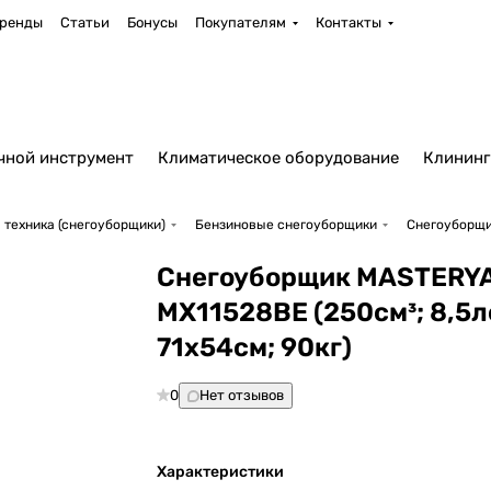
ренды
Статьи
Бонусы
Покупателям
Контакты
чной инструмент
Климатическое оборудование
Клининг
 техника (снегоуборщики)
Бензиновые снегоуборщики
Снегоуборщик
Снегоуборщик MASTERY
MX11528BE (250см³; 8,5л
71х54см; 90кг)
0
Нет отзывов
Характеристики