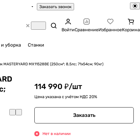
Заказать звонок
Войти
Сравнение
Избранное
Корзина
 и уборка
Станки
 MASTERYARD MX11528BE (250см³; 8,5лс; 71х54см; 90кг)
ARD
114 990 ₽/
шт
с;
Цена указана с учётом НДС 20%
Заказать
Нет в наличии