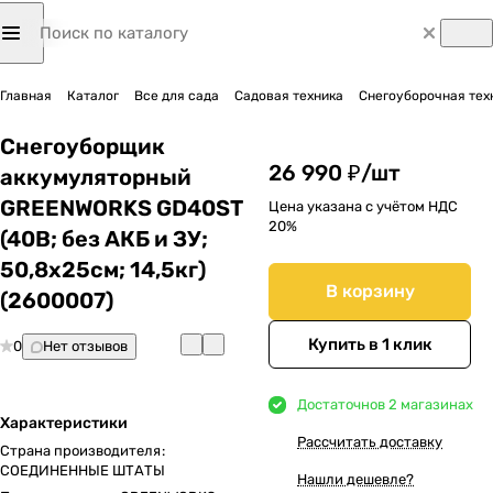
Главная
Каталог
Все для сада
Садовая техника
Снегоуборочная тех
Снегоуборщик
26 990 ₽/
шт
аккумуляторный
GREENWORKS GD40ST
Цена указана с учётом НДС
20%
(40В; без АКБ и ЗУ;
50,8х25см; 14,5кг)
В корзину
(2600007)
Купить в 1 клик
0
Нет отзывов
Достаточно
в 2 магазинах
Характеристики
Рассчитать доставку
Страна производителя
:
СОЕДИНЕННЫЕ ШТАТЫ
Нашли дешевле?