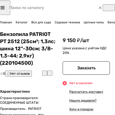
Главная
Каталог
Все для сада
Садовая техника
Цепные пилы
Бенз
Бензопила PATRIOT
9 150 ₽/
шт
PT 2512 (25см³; 1,3лс;
шина 12"-30см; 3/8-
Цена указана с учётом НДС
20%
1,3-44; 2,9кг)
(220104500)
Заказать
0
Нет отзывов
Нет в наличии
Характеристики
Рассчитать доставку
Страна производителя
:
Нашли дешевле?
СОЕДИНЕННЫЕ ШТАТЫ
Производитель
:
PATRIOT
Хочу в подарок
Горячее предложение
:
Нет