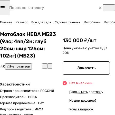
Главная
Каталог
Все для сада
Садовая техника
Мотоблоки
Мотобло
Мотоблок НЕВА МБ23
130 000 ₽/
шт
(9лс; 4вп/2н; глуб
20см; шир 125см;
Цена указана с учётом НДС
20%
102кг) (МБ23)
0
Нет отзывов
Заказать
Нет в наличии
Характеристики
Страна производителя
:
РОССИЯ
Рассчитать доставку
Производитель
:
НЕВА
Нашли дешевле?
Горячее предложение
:
Нет
Код производителя
:
МБ23
Хочу в подарок
Все характеристики