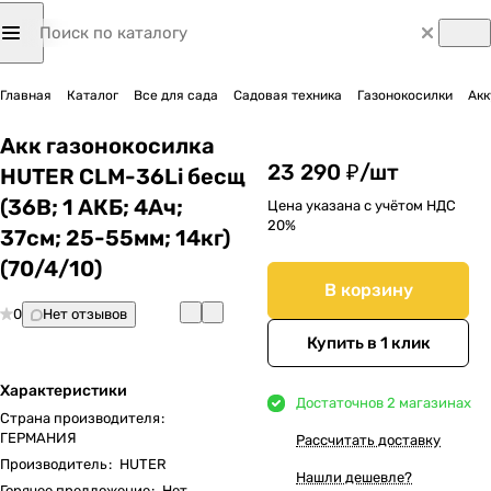
Главная
Каталог
Все для сада
Садовая техника
Газонокосилки
Акк
Акк газонокосилка
23 290 ₽/
шт
HUTER CLM-36Li бесщ
(36В; 1 АКБ; 4Ач;
Цена указана с учётом НДС
20%
37cм; 25-55мм; 14кг)
(70/4/10)
В корзину
0
Нет отзывов
Купить в 1 клик
Характеристики
Достаточно
в 2 магазинах
Страна производителя
:
ГЕРМАНИЯ
Рассчитать доставку
Производитель
:
HUTER
Нашли дешевле?
Горячее предложение
:
Нет