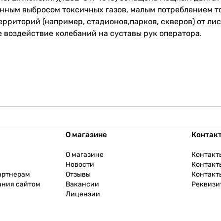
енным выбросом токсичных газов, малым потреблением 
рриторий (например, стадионов,парков, скверов) от лист
воздействие колебаний на суставы рук оператора.
О магазине
Контак
О магазине
Контакт
Новости
Контакт
артнерам
Отзывы
Контакт
ания сайтом
Вакансии
Реквизи
Лицензии