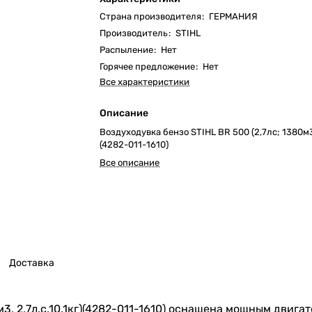
Страна производителя
:
ГЕРМАНИЯ
Производитель
:
STIHL
Распыление
:
Нет
Горячее предложение
:
Нет
Все характеристики
Описание
Воздуходувка бензо STIHL BR 500 (2,7лс; 1380м3
(4282-011-1610)
Все описание
Доставка
3, 2,7л.с.10,1кг)(4282-011-1610) оснащена мощным двига