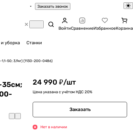
Заказать звонок
Войти
Сравнение
Избранное
Корзина
 и уборка
Станки
-1,1-50; 3,9кг) (1130-200-0486)
24 990 ₽/
шт
"-35см;
Цена указана с учётом НДС 20%
200-
Заказать
Нет в наличии