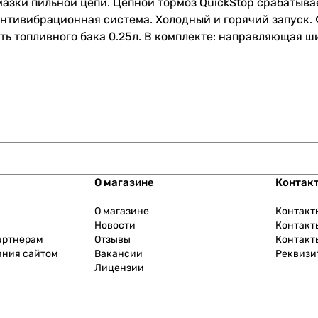
азки пильной цепи. Цепной тормоз QuickStop срабатыва
антивибрационная система. Холодный и горячий запуск.
ть топливного бака 0.25л. В комплекте: направляющая ши
О магазине
Контак
О магазине
Контакт
Новости
Контакт
артнерам
Отзывы
Контакт
ания сайтом
Вакансии
Реквизи
Лицензии