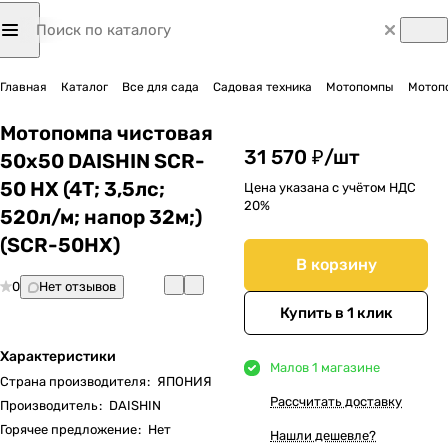
Главная
Каталог
Все для сада
Садовая техника
Мотопомпы
Мотоп
Мотопомпа чистовая
31 570 ₽/
шт
50х50 DAISHIN SCR-
50 HX (4Т; 3,5лс;
Цена указана с учётом НДС
20%
520л/м; напор 32м;)
(SCR-50HX)
В корзину
0
Нет отзывов
Купить в 1 клик
Характеристики
Мало
в 1 магазине
Страна производителя
:
ЯПОНИЯ
Рассчитать доставку
Производитель
:
DAISHIN
Горячее предложение
:
Нет
Нашли дешевле?