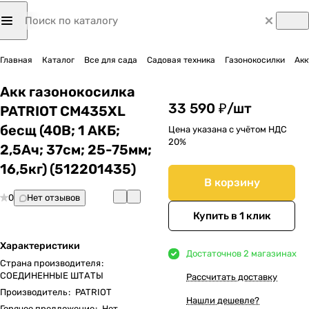
Главная
Каталог
Все для сада
Садовая техника
Газонокосилки
Акк
Акк газонокосилка
33 590 ₽/
шт
PATRIOT CM435XL
бесщ (40В; 1 АКБ;
Цена указана с учётом НДС
20%
2,5Ач; 37cм; 25-75мм;
16,5кг) (512201435)
В корзину
0
Нет отзывов
Купить в 1 клик
Характеристики
Достаточно
в 2 магазинах
Страна производителя
:
СОЕДИНЕННЫЕ ШТАТЫ
Рассчитать доставку
Производитель
:
PATRIOT
Нашли дешевле?
Горячее предложение
:
Нет