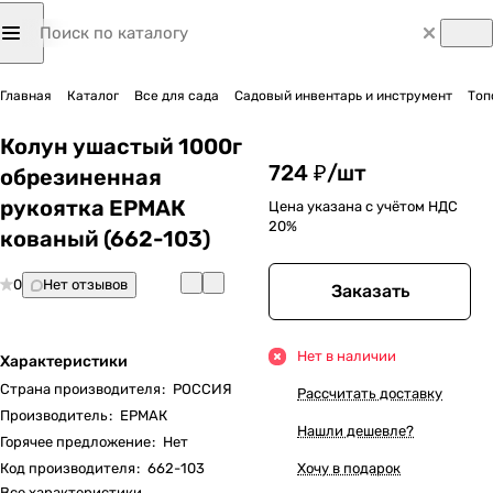
Главная
Каталог
Все для сада
Садовый инвентарь и инструмент
Топ
Колун ушастый 1000г
724 ₽/
шт
обрезиненная
рукоятка ЕРМАК
Цена указана с учётом НДС
20%
кованый (662-103)
0
Нет отзывов
Заказать
Нет в наличии
Характеристики
Страна производителя
:
РОССИЯ
Рассчитать доставку
Производитель
:
ЕРМАК
Нашли дешевле?
Горячее предложение
:
Нет
Код производителя
:
662-103
Хочу в подарок
Все характеристики