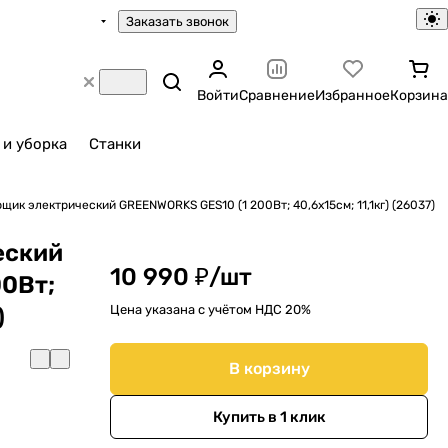
Заказать звонок
Войти
Сравнение
Избранное
Корзина
 и уборка
Станки
щик электрический GREENWORKS GES10 (1 200Вт; 40,6х15см; 11,1кг) (26037)
еский
10 990 ₽/
шт
0Вт;
Цена указана с учётом НДС 20%
)
В корзину
Купить в 1 клик