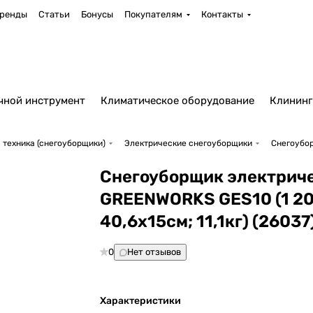
ренды
Статьи
Бонусы
Покупателям
Контакты
чной инструмент
Климатическое оборудование
Клининг
 техника (снегоуборщики)
Электрические снегоуборщики
Снегоубор
Снегоуборщик электрич
GREENWORKS GES10 (1 20
40,6х15см; 11,1кг) (26037
0
Нет отзывов
Характеристики