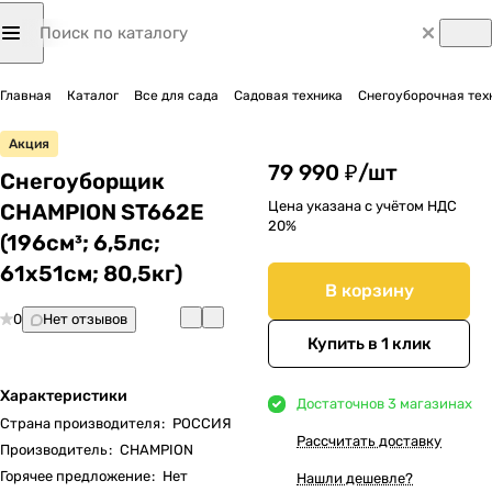
Главная
Каталог
Все для сада
Садовая техника
Снегоуборочная тех
Акция
79 990 ₽/
шт
Снегоуборщик
Цена указана с учётом НДС
CHAMPION ST662E
20%
(196см³; 6,5лс;
61х51см; 80,5кг)
В корзину
0
Нет отзывов
Купить в 1 клик
Характеристики
Достаточно
в 3 магазинах
Страна производителя
:
РОССИЯ
Рассчитать доставку
Производитель
:
CHAMPION
Горячее предложение
:
Нет
Нашли дешевле?