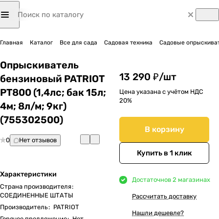
Главная
Каталог
Все для сада
Садовая техника
Садовые опрыскиват
Опрыскиватель
13 290 ₽/
шт
бензиновый PATRIOT
PT800 (1,4лс; бак 15л;
Цена указана с учётом НДС
20%
4м; 8л/м; 9кг)
(755302500)
В корзину
0
Нет отзывов
Купить в 1 клик
Характеристики
Достаточно
в 2 магазинах
Страна производителя
:
СОЕДИНЕННЫЕ ШТАТЫ
Рассчитать доставку
Производитель
:
PATRIOT
Нашли дешевле?
Горячее предложение
:
Нет