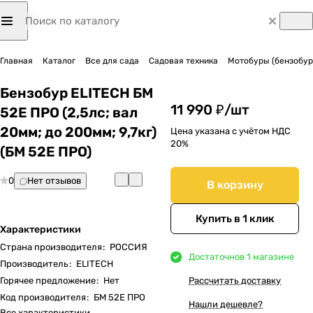
Главная
Каталог
Все для сада
Садовая техника
Мотобуры (бензобур
Бензобур ELITECH БМ
11 990 ₽/
шт
52Е ПРО (2,5лс; вал
20мм; до 200мм; 9,7кг)
Цена указана с учётом НДС
20%
(БМ 52E ПРО)
0
Нет отзывов
В корзину
Купить в 1 клик
Характеристики
Страна производителя
:
РОССИЯ
Достаточно
в 1 магазине
Производитель
:
ELITECH
Горячее предложение
:
Нет
Рассчитать доставку
Код производителя
:
БМ 52E ПРО
Нашли дешевле?
Все характеристики