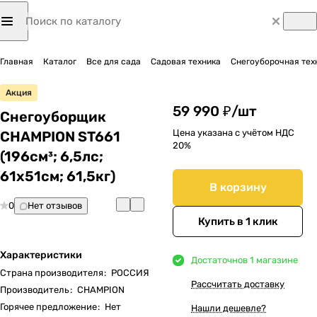
Главная
Каталог
Все для сада
Садовая техника
Снегоуборочная тех
Акция
59 990 ₽/
шт
Снегоуборщик
Цена указана с учётом НДС
CHAMPION ST661
20%
(196см³; 6,5лс;
61х51см; 61,5кг)
В корзину
0
Нет отзывов
Купить в 1 клик
Характеристики
Достаточно
в 1 магазине
Страна производителя
:
РОССИЯ
Рассчитать доставку
Производитель
:
CHAMPION
Горячее предложение
:
Нет
Нашли дешевле?