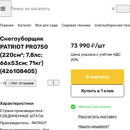
Главная
Каталог
Все для сада
Садовая техника
Снегоуборочная тех
Снегоуборщик
73 990 ₽/
шт
PATRIOT PRO750
(220см³; 7,8лс;
Цена указана с учётом НДС
20%
66х53см; 71кг)
(426108405)
В корзину
0
Нет отзывов
Купить в 1 клик
Характеристики
Мало
в 1 магазине
Страна производителя
:
СОЕДИНЕННЫЕ ШТАТЫ
Рассчитать доставку
Производитель
:
PATRIOT
Нашли дешевле?
Горячее предложение
:
Нет