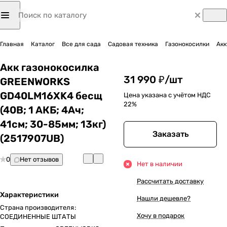
Главная
Каталог
Все для сада
Садовая техника
Газонокосилки
Акк
Акк газонокосилка
31 990 ₽/
шт
GREENWORKS
GD40LM16XK4 бесщ
Цена указана с учётом НДС
22%
(40В; 1 АКБ; 4Ач;
41cм; 30-85мм; 13кг)
Заказать
(2517907UB)
0
Нет отзывов
Нет в наличии
Рассчитать доставку
Характеристики
Нашли дешевле?
Страна производителя
:
Хочу в подарок
СОЕДИНЕННЫЕ ШТАТЫ