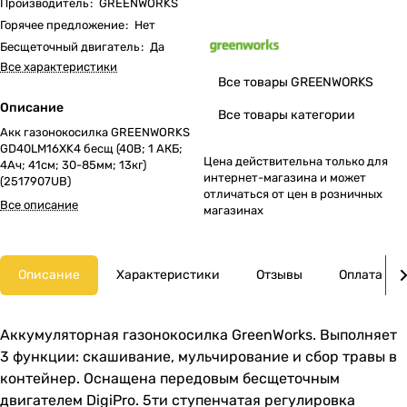
Производитель
:
GREENWORKS
Горячее предложение
:
Нет
Бесщеточный двигатель
:
Да
Все характеристики
Все товары GREENWORKS
Описание
Все товары категории
Акк газонокосилка GREENWORKS
GD40LM16XK4 бесщ (40В; 1 АКБ;
Цена действительна только для
4Ач; 41cм; 30-85мм; 13кг)
интернет-магазина и может
(2517907UB)
отличаться от цен в розничных
Все описание
магазинах
Описание
Характеристики
Отзывы
Оплата
Аккумуляторная газонокосилка GreenWorks. Выполняет
3 функции: скашивание, мульчирование и сбор травы в
контейнер. Оснащена передовым бесщеточным
двигателем DigiPro. 5ти ступенчатая регулировка