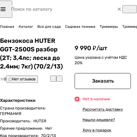
Главная
Каталог
Все для сада
Садовая техника
Триммеры
Триммер
Бензокоса HUTER
9 990 ₽/
шт
GGT-2500S разбор
(2Т; 3,4лс; леска до
Цена указана с учётом НДС
20%
2,4мм; 7кг) (70/2/13)
0
Нет отзывов
Заказать
Нет в наличии
Характеристики
Страна производителя
:
Рассчитать доставку
ГЕРМАНИЯ
Нашли дешевле?
Производитель
:
HUTER
Горячее предложение
:
Нет
Хочу в подарок
Код производителя
:
70/2/13