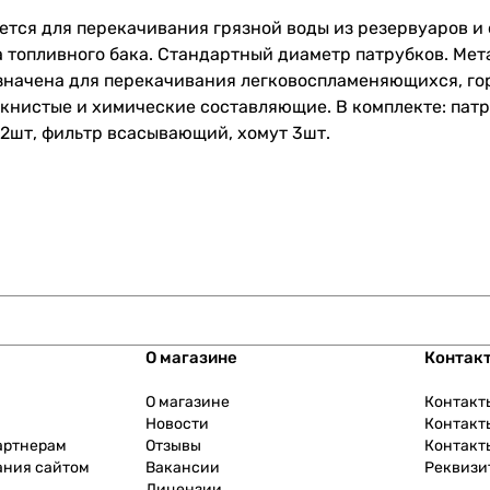
яется для перекачивания грязной воды из резервуаров и
 топливного бака. Стандартный диаметр патрубков. Мет
значена для перекачивания легковоспламеняющихся, г
книстые и химические составляющие. В комплекте: патр
 2шт, фильтр всасывающий, хомут 3шт.
О магазине
Контак
О магазине
Контакт
Новости
Контакт
артнерам
Отзывы
Контакт
ания сайтом
Вакансии
Реквизи
Лицензии