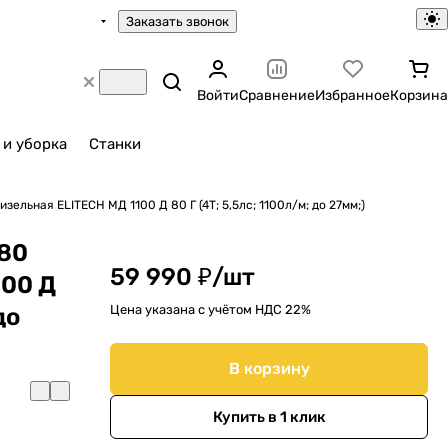
Заказать звонок
Войти
Сравнение
Избранное
Корзина
 и уборка
Станки
ельная ELITECH МД 1100 Д 80 Г (4Т; 5,5лс; 1100л/м; до 27мм;)
х80
59 990 ₽/
шт
100 Д
Цена указана с учётом НДС 22%
до
В корзину
Купить в 1 клик