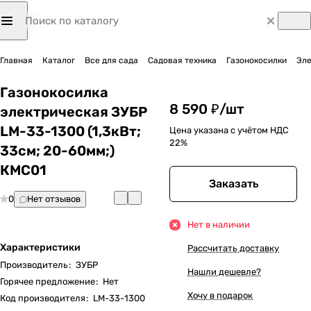
Главная
Каталог
Все для сада
Садовая техника
Газонокосилки
Эле
Газонокосилка
8 590 ₽/
шт
электрическая ЗУБР
LM-33-1300 (1,3кВт;
Цена указана с учётом НДС
22%
33cм; 20-60мм;)
КМС01
Заказать
0
Нет отзывов
Нет в наличии
Характеристики
Рассчитать доставку
Производитель
:
ЗУБР
Нашли дешевле?
Горячее предложение
:
Нет
Хочу в подарок
Код производителя
:
LM-33-1300