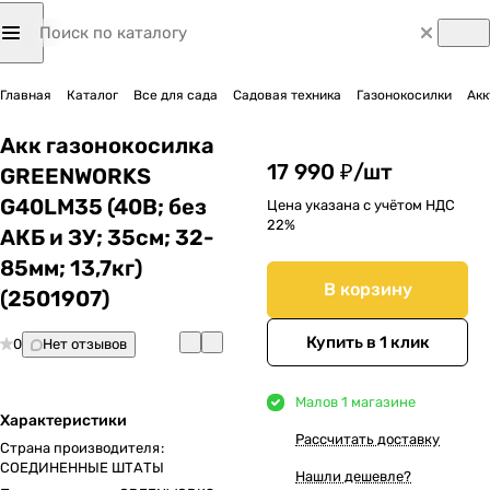
Главная
Каталог
Все для сада
Садовая техника
Газонокосилки
Акк
Акк газонокосилка
17 990 ₽/
шт
GREENWORKS
G40LM35 (40В; без
Цена указана с учётом НДС
22%
АКБ и ЗУ; 35cм; 32-
85мм; 13,7кг)
В корзину
(2501907)
Купить в 1 клик
0
Нет отзывов
Мало
в 1 магазине
Характеристики
Рассчитать доставку
Страна производителя
:
СОЕДИНЕННЫЕ ШТАТЫ
Нашли дешевле?