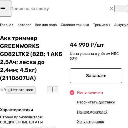
Главная
Каталог
Все для сада
Садовая техника
Триммеры
Аккуму
Акк триммер
44 990 ₽/
шт
GREENWORKS
GD82LTK2 (82В; 1 АКБ
Цена указана с учётом НДС
22%
2,5Ач; леска до
2,4мм; 4,5кг)
Заказать
(2110607UA)
0
Нет отзывов
Нет в наличии
Рассчитать доставку
Характеристики
Нашли дешевле?
Страна производителя
:
Хочу в подарок
СОЕДИНЕННЫЕ ШТАТЫ