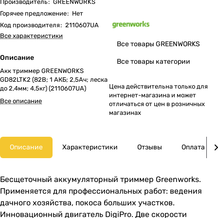
Производитель
:
GREENWORKS
Горячее предложение
:
Нет
Код производителя
:
2110607UA
Все характеристики
Все товары GREENWORKS
Описание
Все товары категории
Акк триммер GREENWORKS
GD82LTK2 (82В; 1 АКБ; 2,5Ач; леска
Цена действительна только для
до 2,4мм; 4,5кг) (2110607UA)
интернет-магазина и может
Все описание
отличаться от цен в розничных
магазинах
Описание
Характеристики
Отзывы
Оплата
Бесщеточный аккумуляторный триммер Greenworks.
Применяется для профессиональных работ: ведения
дачного хозяйства, покоса больших участков.
Инновационный двигатель DigiPro. Две скорости