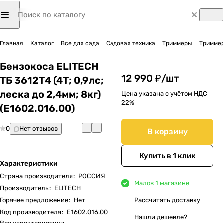
Главная
Каталог
Все для сада
Садовая техника
Триммеры
Триммер
Бензокоса ELITECH
12 990 ₽/
шт
ТБ 3612Т4 (4Т; 0,9лс;
леска до 2,4мм; 8кг)
Цена указана с учётом НДС
22%
(E1602.016.00)
0
Нет отзывов
В корзину
Купить в 1 клик
Характеристики
Страна производителя
:
РОССИЯ
Мало
в 1 магазине
Производитель
:
ELITECH
Горячее предложение
:
Нет
Рассчитать доставку
Код производителя
:
E1602.016.00
Нашли дешевле?
Все характеристики