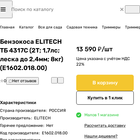
Главная
Каталог
Все для сада
Садовая техника
Триммеры
Триммер
Бензокоса ELITECH
13 590 ₽/
шт
ТБ 4317С (2Т; 1,7лс;
леска до 2,4мм; 8кг)
Цена указана с учётом НДС
22%
(E1602.018.00)
0
Нет отзывов
В корзину
Купить в 1 клик
Характеристики
Страна производителя
:
РОССИЯ
Мало
в 1 магазине
Производитель
:
ELITECH
Горячее предложение
:
Нет
Рассчитать доставку
Код производителя
:
E1602.018.00
Нашли дешевле?
Все характеристики