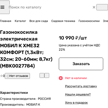
Главная
Каталог
Все для сада
Садовая техника
Газонокосилки
Эле
Газонокосилка
10 990 ₽/
шт
электрическая
МОБИЛ К XME32
Цена указана с учётом НДС
22%
КОМФОРТ (1,3кВт;
32cм; 20-60мм; 8,7кг)
Заказать
(MBK0027784)
0
Нет отзывов
Нет в наличии
Рассчитать доставку
Характеристики
Нашли дешевле?
Страна производителя
:
РОССИЯ
Хочу в подарок
Производитель
:
МОБИЛ К