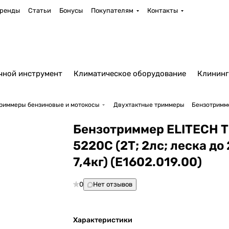
ренды
Статьи
Бонусы
Покупателям
Контакты
чной инструмент
Климатическое оборудование
Клининг
риммеры бензиновые и мотокосы
Двухтактные триммеры
Бензотриммер
Бензотриммер ELITECH 
5220С (2Т; 2лс; леска до
7,4кг) (E1602.019.00)
0
Нет отзывов
Характеристики