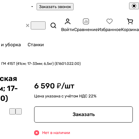
Заказать звонок
Войти
Сравнение
Избранное
Корзина
 и уборка
Станки
 415Т (41cм; 17-33мм; 6,5кг) (E1601.022.00)
ская
6 590 ₽/
шт
; 17-
Цена указана с учётом НДС 22%
00)
Заказать
Нет в наличии