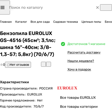
Главная
Каталог
Все для сада
Садовая техника
Цепные пилы
Бенз
Бензопила EUROLUX
GS-4516 (45см³; 3,1лс;
Достаточно
в 1 магазине
шина 16"-40см; 3/8-
Рассчитать доставку
1,3-57; 5,8кг) (70/6/7)
Нашли дешевле?
0
Нет отзывов
Хочу в подарок
Характеристики
Страна производителя
:
РОССИЯ
Производитель
:
EUROLUX
Все товары EUROLUX
Горячее предложение
:
Нет
Код производителя
:
70/6/7
Все товары категории